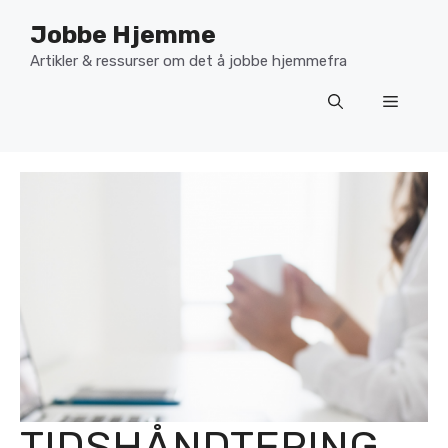
Hopp
Jobbe Hjemme
til
innhold
Artikler & ressurser om det å jobbe hjemmefra
Meny
TIDSHÅNDTERING