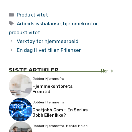
Kategorier
Produktivitet
Stikkord
Arbeidslivsbalanse
,
hjemmekontor
,
produktivitet
Verktøy for hjemmearbeid
En dag i livet til en Frilanser
SISTE ARTIKLER
Mer
Jobber Hjemmefra
Hjemmekontorets
Fremtid
Jobber Hjemmefra
Chatjobb.com – En Seriøs
Jobb Eller Ikke?
Jobber Hjemmefra
,
Mental Helse