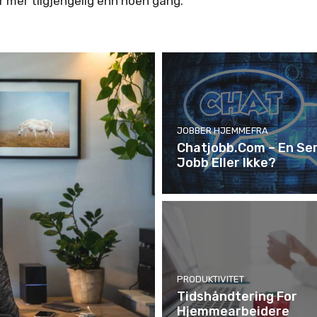
 mer tilgjengelig enn noen gang.
JOBBER HJEMMEFRA
Chatjobb.com – En Ser
Jobb Eller Ikke?
PRODUKTIVITET
Tidshåndtering For
Hjemmearbeidere