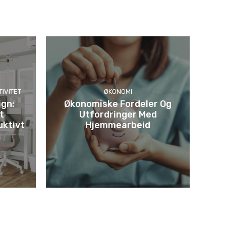
IVITET
ØKONOMI
gn:
Økonomiske Fordeler Og
t
Utfordringer Med
uktivt
Hjemmearbeid