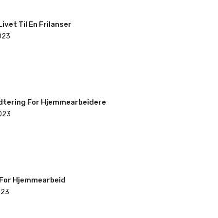
Livet Til En Frilanser
023
dtering For Hjemmearbeidere
023
 For Hjemmearbeid
023