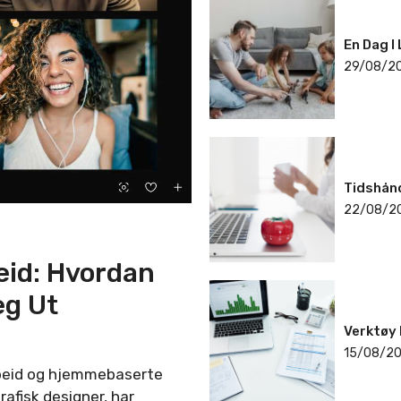
En Dag I 
29/08/2
Tidshån
22/08/2
eid: Hvordan
eg Ut
Verktøy
15/08/2
rbeid og hjemmebaserte
rafisk designer, har