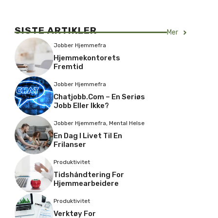
SISTE ARTIKLER
Mer
Jobber Hjemmefra
Hjemmekontorets
Fremtid
Jobber Hjemmefra
Chatjobb.com – En Seriøs
Jobb Eller Ikke?
Jobber Hjemmefra
,
Mental Helse
En Dag I Livet Til En
Frilanser
Produktivitet
Tidshåndtering For
Hjemmearbeidere
Produktivitet
Verktøy For